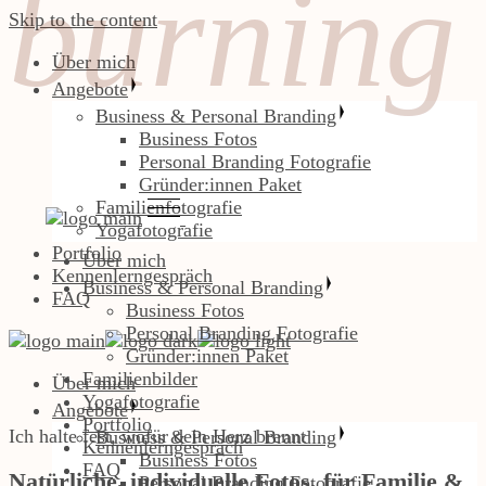
burning
burning
Skip to the content
Über mich
Angebote
Business & Personal Branding
Business Fotos
Personal Branding Fotografie
Gründer:innen Paket
Familienfotografie
Yogafotografie
Portfolio
Über mich
Kennenlerngespräch
Business & Personal Branding
FAQ
Business Fotos
Personal Branding Fotografie
Gründer:innen Paket
Familienbilder
Über mich
Yogafotografie
Angebote
Portfolio
Ich halte fest, wofür dein Herz brennt
Business & Personal Branding
Kennenlerngespräch
Business Fotos
FAQ
Natürliche, individuelle Fotos, für Familie &
Personal Branding Fotografie