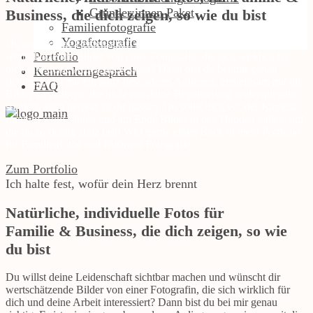
Gründer:innen Paket
Business, die dich zeigen, so wie du bist
Familienfotografie
Yogafotografie
Du willst deine Leidenschaft sichtbar machen und wünscht dir
Portfolio
wertschätzende Bilder von einer Fotografin, die sich wirklich für
dich und deine Arbeit interessiert? Dann bist du bei mir genau
Kennenlerngespräch
richtig: Es ist mir ein ganz besonderes Anliegen, gemeinsam mit dir
FAQ
Bilder zu zaubern, die nicht nur deine Begeisterung widerspiegeln,
sondern auch perfekt zu dir passen. Du sollst dich vor der Kamera
rundum wohl fühlen und am Ende Bilder in den Händen halten, auf
die du so richtig stolz bist! Wirf gerne einen Blick in mein Portfolio
für Familienfotos und Business Fotografie.
Zum Portfolio
Ich halte fest, wofür dein Herz brennt
Natürliche, individuelle Fotos für
Familie & Business, die dich zeigen, so wie
du bist
Du willst deine Leidenschaft sichtbar machen und wünscht dir
wertschätzende Bilder von einer Fotografin, die sich wirklich für
dich und deine Arbeit interessiert? Dann bist du bei mir genau