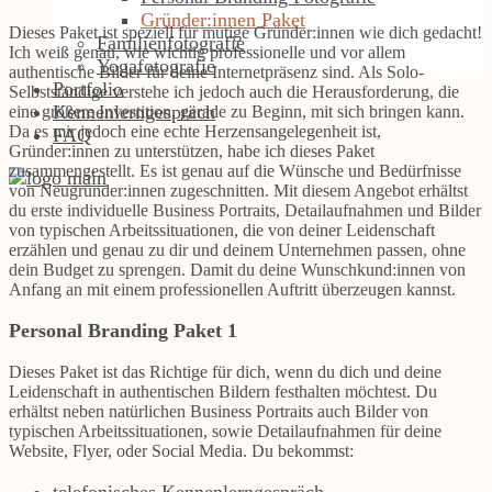
Gründer:innen Paket
Dieses Paket ist speziell für mutige Gründer:innen wie dich gedacht!
Familienfotografie
Ich weiß genau, wie wichtig professionelle und vor allem
Yogafotografie
authentische Bilder für deine Internetpräsenz sind. Als Solo-
Portfolio
Selbstständige verstehe ich jedoch auch die Herausforderung, die
Kennenlerngespräch
eine größere Investition, gerade zu Beginn, mit sich bringen kann.
Da es mir jedoch eine echte Herzensangelegenheit ist,
FAQ
Gründer:innen zu unterstützen, habe ich dieses Paket
zusammengestellt. Es ist genau auf die Wünsche und Bedürfnisse
von Neugründer:innen zugeschnitten. Mit diesem Angebot erhältst
du erste individuelle Business Portraits, Detailaufnahmen und Bilder
von typischen Arbeitssituationen, die von deiner Leidenschaft
erzählen und genau zu dir und deinem Unternehmen passen, ohne
dein Budget zu sprengen. Damit du deine Wunschkund:innen von
Anfang an mit einem professionellen Auftritt überzeugen kannst.
Personal Branding Paket 1
Dieses Paket ist das Richtige für dich, wenn du dich und deine
Leidenschaft in authentischen Bildern festhalten möchtest. Du
erhältst neben natürlichen Business Portraits auch Bilder von
typischen Arbeitssituationen, sowie Detailaufnahmen für deine
Website, Flyer, oder Social Media. Du bekommst: